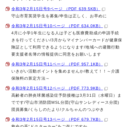
令和3年2月15日号9ページ （PDF 639.5KB）
守山市育英奨学生を募集/申告は正しく、お早めに
令和3年2月15日号10ページ （PDF 634.0KB）
4月に小学1年生になる人は子ども医療費助成の申請手続
きを行ってください/3月からマイナンバーカードが健康保
険証として利用できるようになります/地域への避難行動
要支援者名簿の情報提供に同意をお願いします
令和3年2月15日号11ページ （PDF 957.1KB）
いきがい活動ポイントを集めませんか/教えて！！～介護
保険料の算定方法～
令和3年2月15日号12ページ （PDF 773.9KB）
高齢者の肺炎球菌感染症予防接種は3月31日（水曜日）ま
でです/守山市消防団MSL分団(守山サンレディース分団)
団員募集/くらしのたより/クルちゃんのつぶやき
令和3年2月15日号13ページ （PDF 679.7KB）
救命の手“ドクターカー”をご存じですか