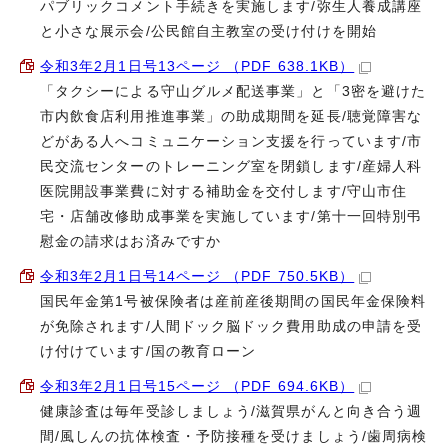
パブリックコメント手続きを実施します/弥生人養成講座
と小さな展示会/公民館自主教室の受け付けを開始
令和3年2月1日号13ページ （PDF 638.1KB）
「タクシーによる守山グルメ配送事業」と「3密を避けた
市内飲食店利用推進事業」の助成期間を延長/聴覚障害な
どがある人へコミュニケーション支援を行っています/市
民交流センターのトレーニング室を閉鎖します/産婦人科
医院開設事業費に対する補助金を交付します/守山市住
宅・店舗改修助成事業を実施しています/第十一回特別弔
慰金の請求はお済みですか
令和3年2月1日号14ページ （PDF 750.5KB）
国民年金第1号被保険者は産前産後期間の国民年金保険料
が免除されます/人間ドック脳ドック費用助成の申請を受
け付けています/国の教育ローン
令和3年2月1日号15ページ （PDF 694.6KB）
健康診査は毎年受診しましょう/滋賀県がんと向き合う週
間/風しんの抗体検査・予防接種を受けましょう/歯周病検