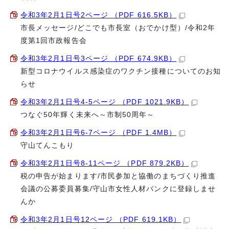
令和3年2月1日号2ページ （PDF 616.5KB）
市長メッセージ/どこでも市長室（おでかけ型）/令和2年
度第1回市政報告会
令和3年2月1日号3ページ （PDF 674.9KB）
新型コロナウイルス感染症のワクチン接種についてのお知
らせ
令和3年2月1日号4-5ページ （PDF 1021.9KB）
つなぐ50年輝く未来へ～市制50周年～
令和3年2月1日号6-7ページ （PDF 1.4MB）
守山てんこもり
令和3年2月1日号8-11ページ （PDF 879.2KB）
税の申告が始まります/市民参加と協働のまちづくり推進
会議の公募委員募集/守山市女性人材バンクに登録しませ
んか
令和3年2月1日号12ページ （PDF 619.1KB）