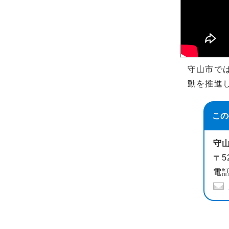
守山市で
動を推進
この
守
〒5
電話