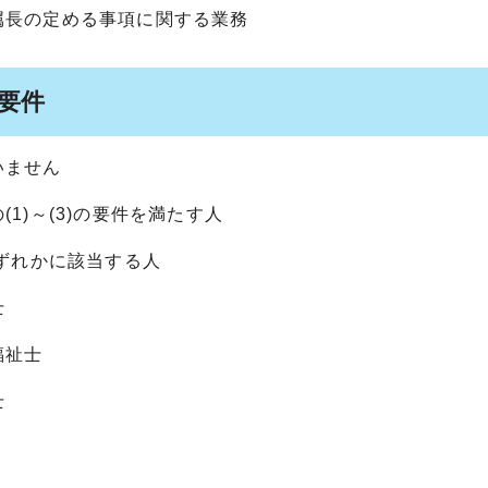
属長の定める事項に関する業務
格要件
いません
(1)～(3)の要件を満たす人
いずれかに該当する人
士
福祉士
士