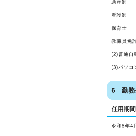
助産師
看護師
保育士
教職員免
(2)普通
(3)パソ
6 勤
任用期間
令和8年4