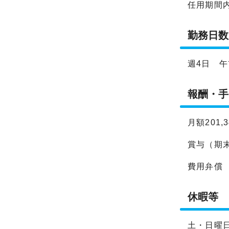
任用期間
勤務日数
週4日 午
報酬・手
月額201
賞与（期末
費用弁償
休暇等
土・日曜