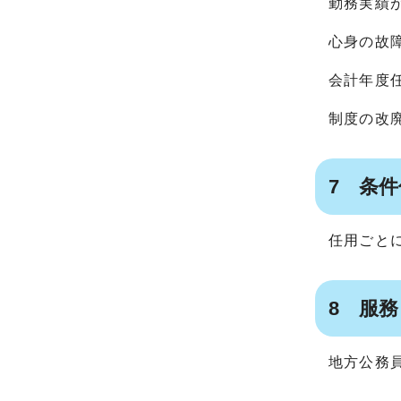
勤務実績
心身の故
会計年度
制度の改
7 条
任用ごと
8 服務
地方公務