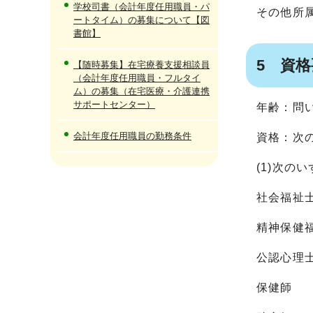
学校司書（会計年度任用職員・パ
その他所
ートタイム）の募集について【図
書館】
5 資
【随時募集】在宅療養支援相談員
（会計年度任用職員・フルタイ
ム）の募集（在宅医療・介護連携
サポートセンター）
年齢：問
会計年度任用職員の勤務条件
資格：次の
(1)次の
社会福祉
精神保健
公認心理
保健師