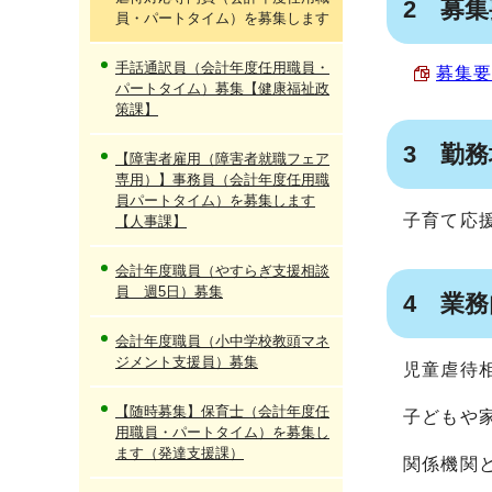
2 募
員・パートタイム）を募集します
手話通訳員（会計年度任用職員・
募集要
パートタイム）募集【健康福祉政
策課】
3 勤
【障害者雇用（障害者就職フェア
専用）】事務員（会計年度任用職
員パートタイム）を募集します
子育て応
【人事課】
会計年度職員（やすらぎ支援相談
員 週5日）募集
4 業
会計年度職員（小中学校教頭マネ
ジメント支援員）募集
児童虐待
【随時募集】保育士（会計年度任
子どもや
用職員・パートタイム）を募集し
ます（発達支援課）
関係機関