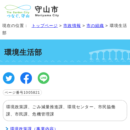
守山市
Moriyama City
現在の位置：
トップページ
>
市政情報
>
市の組織
> 環境生活
部
環境生活部
ページ番号1005821
環境政策課、ごみ減量推進課、環境センター、市民協働
課、市民課、危機管理課
環境政策課（事業内容）