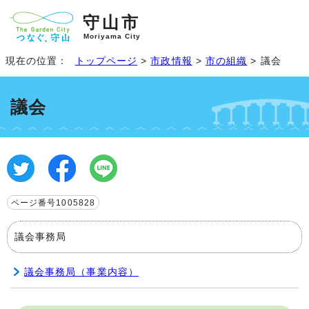
守山市
Moriyama City
現在の位置：
トップページ
>
市政情報
>
市の組織
> 議会
議会
ページ番号1005828
議会事務局
議会事務局（事業内容）