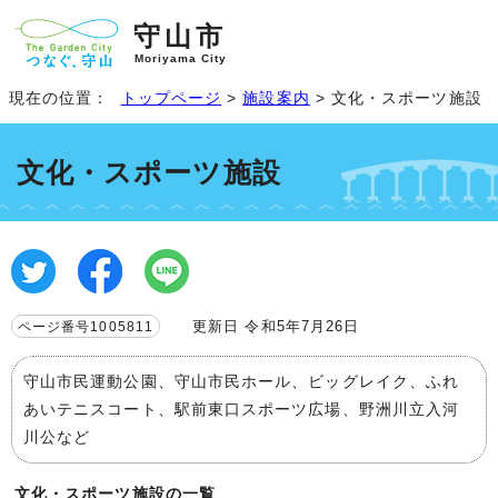
守山市
Moriyama City
現在の位置：
トップページ
>
施設案内
> 文化・スポーツ施設
文化・スポーツ施設
更新日 令和5年7月26日
ページ番号1005811
守山市民運動公園、守山市民ホール、ビッグレイク、ふれ
あいテニスコート、駅前東口スポーツ広場、野洲川立入河
川公など
文化・スポーツ施設の一覧