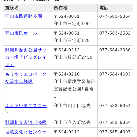
施設名
所在地
電話
守山市民運動公園
〒524-0051
077-583-5354
守山市三宅町100
守山市民ホール
〒524-0051
077-583-2532
守山市三宅町125
野洲川歴史公園サッ
〒524-0212
077-584-3366
カー場「ビッグレイ
守山市服部町2439
ク」
もりやまエコパーク
〒524-0216
077-584-4693
交流拠点施設
守山市環境学習都市
宣言記念公園1番地
1
ふれあいテニスコー
守山市四丁目地先
077-583-5354
ト
野洲川立入河川公園
守山市立入町地先
077-583-5354
埋蔵文化財センター
〒524-0212
077-585-4397