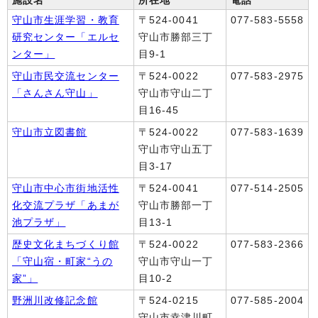
施設名
所在地
電話
守山市生涯学習・教育
〒524-0041
077-583-5558
研究センター「エルセ
守山市勝部三丁
ンター」
目9-1
守山市民交流センター
〒524-0022
077-583-2975
「さんさん守山」
守山市守山二丁
目16-45
守山市立図書館
〒524-0022
077-583-1639
守山市守山五丁
目3-17
守山市中心市街地活性
〒524-0041
077-514-2505
化交流プラザ「あまが
守山市勝部一丁
池プラザ」
目13-1
歴史文化まちづくり館
〒524-0022
077-583-2366
「守山宿・町家“うの
守山市守山一丁
家”」
目10-2
野洲川改修記念館
〒524-0215
077-585-2004
守山市幸津川町