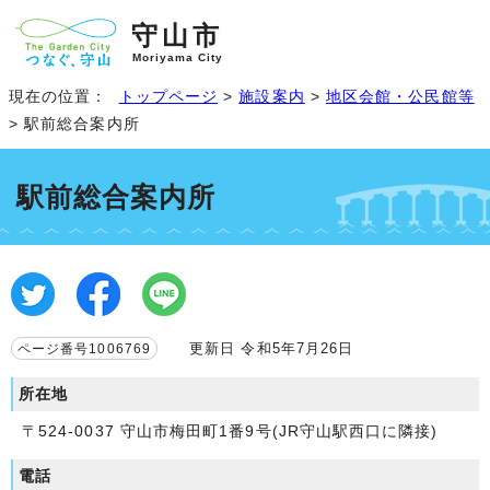
守山市
Moriyama City
現在の位置：
トップページ
>
施設案内
>
地区会館・公民館等
> 駅前総合案内所
駅前総合案内所
更新日 令和5年7月26日
ページ番号1006769
所在地
〒524-0037 守山市梅田町1番9号(JR守山駅西口に隣接)
電話