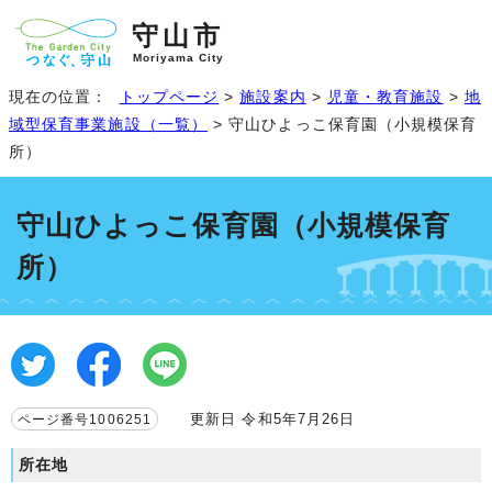
守山市
Moriyama City
現在の位置：
トップページ
>
施設案内
>
児童・教育施設
>
地
域型保育事業施設（一覧）
> 守山ひよっこ保育園（小規模保育
所）
守山ひよっこ保育園（小規模保育
所）
更新日 令和5年7月26日
ページ番号1006251
所在地