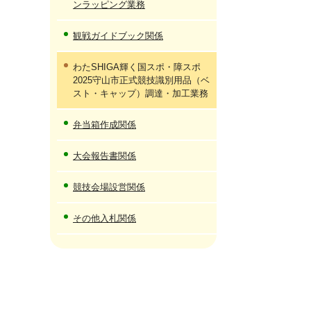
ンラッピング業務
観戦ガイドブック関係
わたSHIGA輝く国スポ・障スポ
2025守山市正式競技識別用品（ベ
スト・キャップ）調達・加工業務
弁当箱作成関係
大会報告書関係
競技会場設営関係
その他入札関係