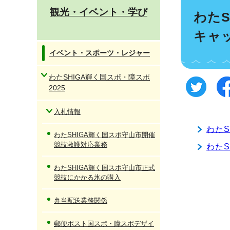
観光・イベント・学び
わた
キャ
イベント・スポーツ・レジャー
わたSHIGA輝く国スポ・障スポ
2025
入札情報
わた
わたSHIGA輝く国スポ守山市開催
競技救護対応業務
わた
わたSHIGA輝く国スポ守山市正式
競技にかかる氷の購入
弁当配送業務関係
郵便ポスト国スポ・障スポデザイ