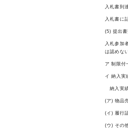
入札書到
入札書に
(5) 提出
入札参加
は認めな
ア 制限
イ 納入実
納入実績
(ア) 物
(イ) 履
(ウ) そ