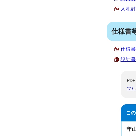
入札封
仕様書
仕様書 
設計書 
PD
ウ）
この
守