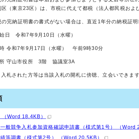
別区（東京23区）は、市税に代えて都税（法人都民税およ
税の完納証明書の書式がない場合は、直近1年分の納税証
送開始日 令和7年9月10日（水曜）
札日時 令和7年9月17日（水曜） 午前9時30分
札場所 守山市役所 3階 協議室3A
の他 入札された方等は当該入札の開札に傍聴、立会いできま
類
（Word 18.4KB）
一般競争入札参加資格確認申請書（様式第1号） （Word 25
績等調書（様式第2号） （Word 20.5KB）