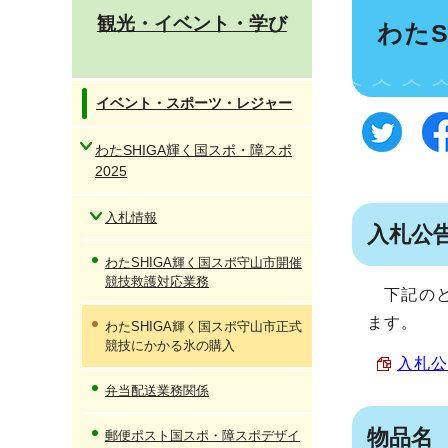
観光・イベント・学び
わた
イベント・スポーツ・レジャー
わたSHIGA輝く国スポ・障スポ
2025
入札情報
入札公
わたSHIGA輝く国スポ守山市開催
競技救護対応業務
下記のと
ます。
わたSHIGA輝く国スポ守山市正式
競技にかかる氷の購入
入札公
弁当配送業務関係
物品名
郵便ポスト国スポ・障スポデザイ