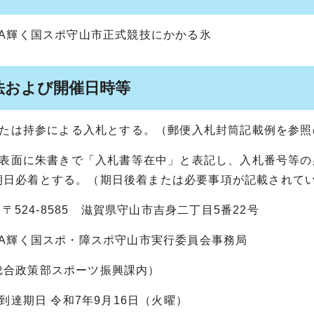
GA輝く国スポ守山市正式競技にかかる氷
法および開催日時等
便または持参による入札とする。（郵便入札封筒記載例を参
封筒の表面に朱書きで「入札書等在中」と表記し、入札番号等
期日必着とする。（期日後着または必要事項が記載されて
先 〒524-8585 滋賀県守山市吉身二丁目5番22号
GA輝く国スポ・障スポ守山市実行委員会事務局
総合政策部スポーツ振興課内）
札書到達期日 令和7年9月16日（火曜）