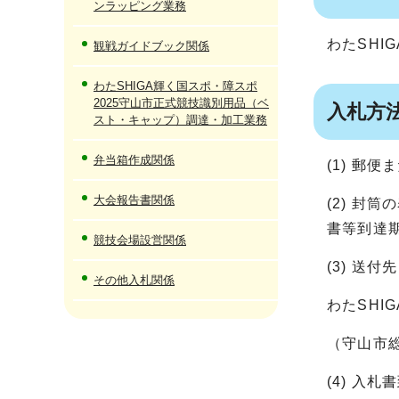
ンラッピング業務
わたSHI
観戦ガイドブック関係
わたSHIGA輝く国スポ・障スポ
2025守山市正式競技識別用品（ベ
入札方
スト・キャップ）調達・加工業務
弁当箱作成関係
(1) 郵
大会報告書関係
(2) 
書等到達
競技会場設営関係
(3) 送付
その他入札関係
わたSHI
（守山市
(4) 入