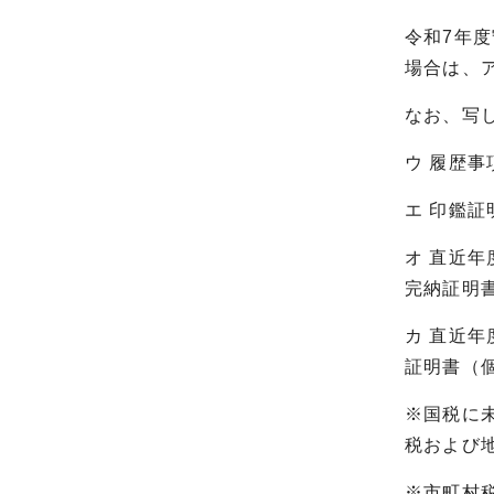
令和7年
場合は、
なお、写
ウ 履歴
エ 印鑑証
オ 直近
完納証明
カ 直近
証明書（
※国税に
税および
※市町村