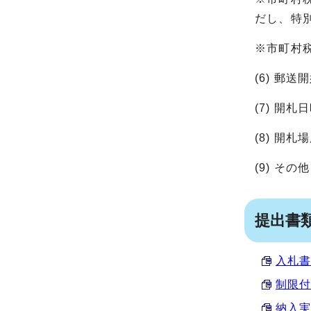
だし、特
※市町村
(6) 郵
(7) 開
(8) 開
(9) そ
提出書
入札書 
制限付
納入実