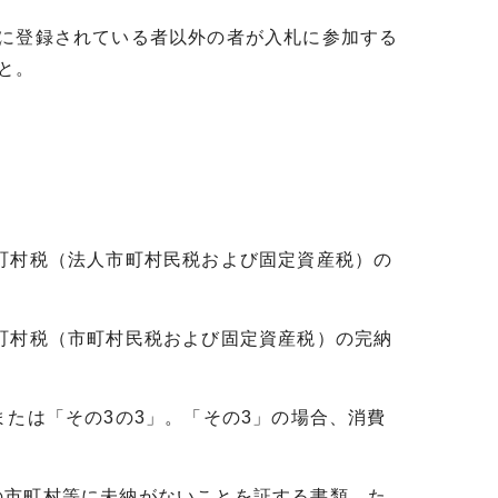
）に登録されている者以外の者が入札に参加する
と。
町村税（法人市町村民税および固定資産税）の
町村税（市町村民税および固定資産税）の完納
または「その3の3」。「その3」の場合、消費
の市町村等に未納がないことを証する書類。た