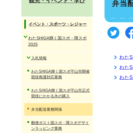
観光・イベント・学び
弁当
イベント・スポーツ・レジャー
わたSHIGA輝く国スポ・障スポ
2025
わた
入札情報
わた
わたSHIGA輝く国スポ守山市開催
競技救護対応業務
わた
わたSHIGA輝く国スポ守山市正式
競技にかかる氷の購入
弁当配送業務関係
郵便ポスト国スポ・障スポデザイ
ンラッピング業務