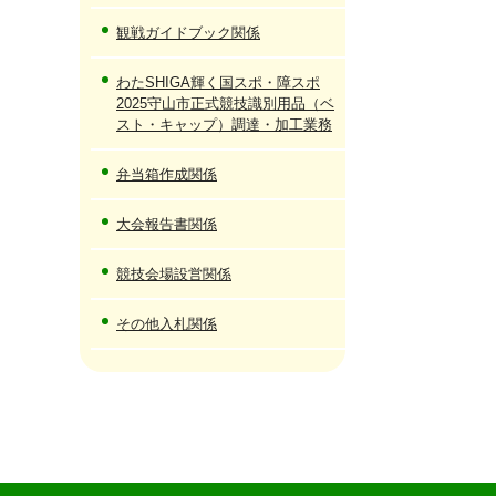
観戦ガイドブック関係
わたSHIGA輝く国スポ・障スポ
2025守山市正式競技識別用品（ベ
スト・キャップ）調達・加工業務
弁当箱作成関係
大会報告書関係
競技会場設営関係
その他入札関係