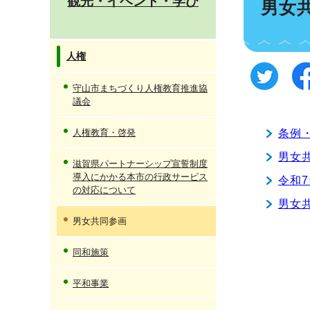
観光・イベント・学び
男女
人権
守山市まちづくり人権教育推進協
議会
人権教育・啓発
条例
男女
滋賀県パートナーシップ宣誓制度
導入にかかる本市の行政サービス
令和
の対応について
男女
男女共同参画
同和施策
平和事業