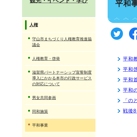
観光・イベント・学び
平和
人権
守山市まちづくり人権教育推進協
議会
人権教育・啓発
平和
平和
滋賀県パートナーシップ宣誓制度
導入にかかる本市の行政サービス
平和
の対応について
平和
男女共同参画
「の
戦後
同和施策
平和事業