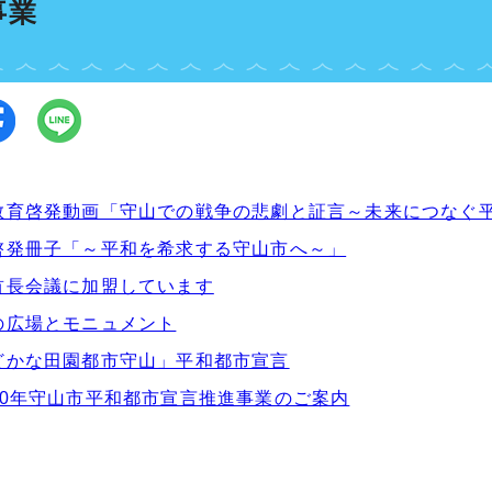
事業
教育啓発動画「守山での戦争の悲劇と証言～未来につなぐ
啓発冊子「～平和を希求する守山市へ～」
首長会議に加盟しています
の広場とモニュメント
どかな田園都市守山」平和都市宣言
80年守山市平和都市宣言推進事業のご案内