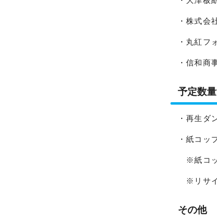
・大津板
・株式会
・丸紅フ
・信和商
予定数量
・再生ダン
・紙コップ
※紙コッ
※リサイ
その他