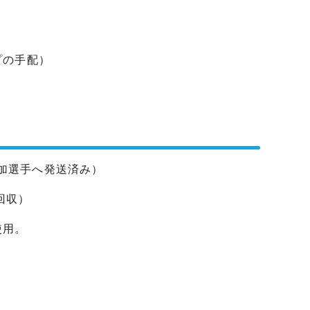
プの手配）
参加選手へ発送済み）
回収）
使用。