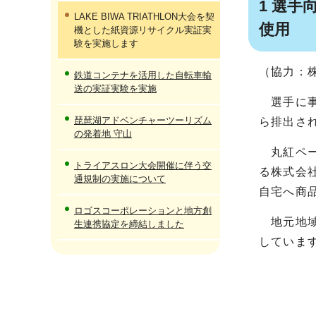
1 選
LAKE BIWA TRIATHLON大会を契
使用
機とした紙資源リサイクル実証実
験を実施します
（協力：
鉄道コンテナを活用した自転車輸
送の実証実験を実施
選手に事
琵琶湖アドベンチャーツーリズム
ら排出さ
の発着地 守山
丸紅ペー
トライアスロン大会開催に伴う交
る株式会
通規制の実施について
自宅へ商
ロゴスコーポレーションと地方創
地元地域
生連携協定を締結しました
していま