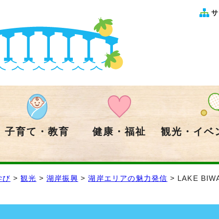
サ
子育て・教育
健康・福祉
観光・イベ
学び
>
観光
>
湖岸振興
>
湖岸エリアの魅力発信
> LAKE B