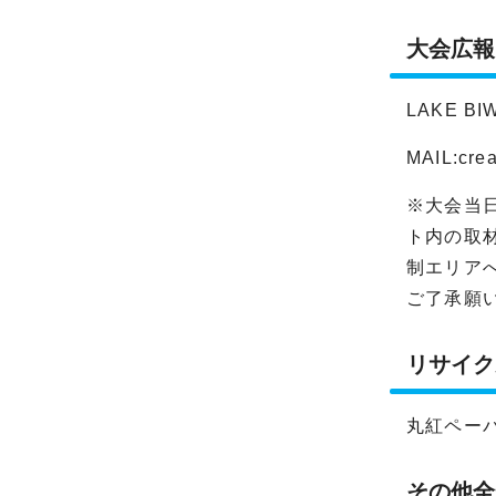
大会広報
LAKE B
MAIL:
cre
※大会当
ト内の取
制エリア
ご了承願
リサイク
丸紅ペーパ
その他全