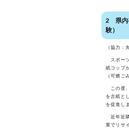
2 県
験）
（協力：
スポーツ
紙コップ
（可燃ご
この度、
を古紙と
を促進し
近年近隣
業でリサ