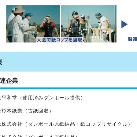
報
連企業
社平和堂（使用済みダンボール提供）
社杉本紙業（古紙回収）
紙株式会社（ダンボール原紙納品・紙コップリサイクル）