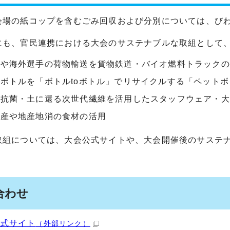
会場の紙コップを含むごみ回収および分別については、びわ
にも、官民連携における大会のサステナブルな取組として
や海外選手の荷物輸送を貨物鉄道・バイオ燃料トラックの
ボトルを「ボトルtoボトル」でリサイクルする「ペット
で抗菌・土に還る次世代繊維を活用したスタッフウェア・大
特産や地産地消の食材の活用
取組については、大会公式サイトや、大会開催後のサステ
合わせ
公式サイト
（外部リンク）