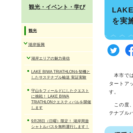
観光・イベント・学び
LAK
を実
観光
湖岸振興
湖岸エリアの魅力発信
LAKE BIWA TRIATHLONを契機と
本市では
したサステナブル輸送 実証実験
タートア
守山をフィールドにしたクエスト
す。
に挑戦！ LAKE BIWA
TRIATHLONクエスティバルを開催
この度、令
します
テナブル
9月28日（日曜）限定！ 湖岸周遊
シャトルバスを無料運行します！