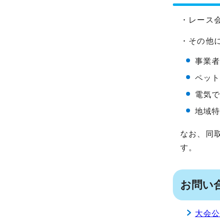
・レース
・その他
事業者
ペット
電気
地域
なお、同
す。
お問い
大会