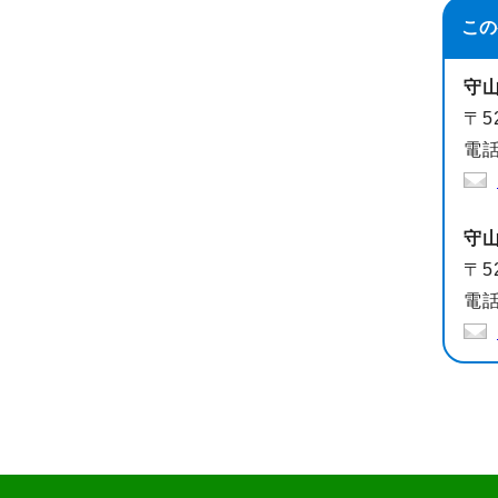
この
守
〒5
電話
守
〒5
電話