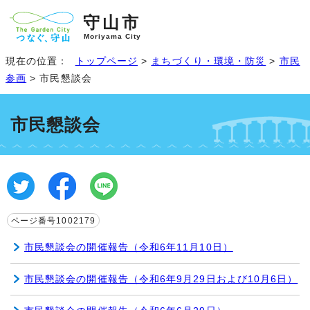
守山市
Moriyama City
現在の位置：
トップページ
>
まちづくり・環境・防災
>
市民
参画
> 市民懇談会
市民懇談会
ページ番号1002179
市民懇談会の開催報告（令和6年11月10日）
市民懇談会の開催報告（令和6年9月29日および10月6日）