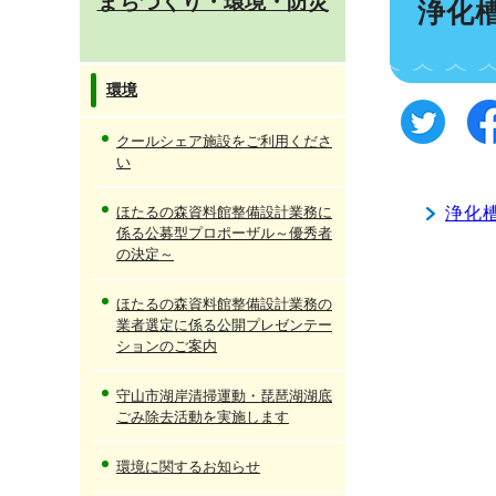
まちづくり・環境・防災
浄化
環境
クールシェア施設をご利用くださ
い
ほたるの森資料館整備設計業務に
浄化
係る公募型プロポーザル～優秀者
の決定～
ほたるの森資料館整備設計業務の
業者選定に係る公開プレゼンテー
ションのご案内
守山市湖岸清掃運動・琵琶湖湖底
ごみ除去活動を実施します
環境に関するお知らせ