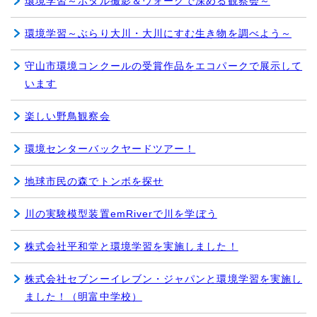
環境学習～ホタル撮影＆ウォークで深める観察会～
環境学習～ぶらり大川・大川にすむ生き物を調べよう～
守山市環境コンクールの受賞作品をエコパークで展示して
います
楽しい野鳥観察会
環境センターバックヤードツアー！
地球市民の森でトンボを探せ
川の実験模型装置emRiverで川を学ぼう
株式会社平和堂と環境学習を実施しました！
株式会社セブンーイレブン・ジャパンと環境学習を実施し
ました！（明富中学校）