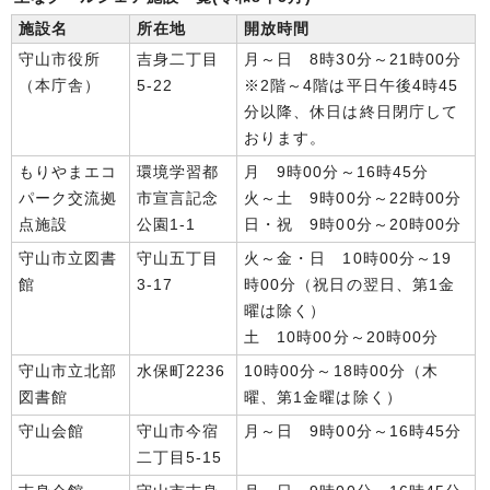
施設名
所在地
開放時間
守山市役所
吉身二丁目
月～日 8時30分～21時00分
（本庁舎）
5-22
※2階～4階は平日午後4時45
分以降、休日は終日閉庁して
おります。
もりやまエコ
環境学習都
月 9時00分～16時45分
パーク交流拠
市宣言記念
火～土 9時00分～22時00分
点施設
公園1-1
日・祝 9時00分～20時00分
守山市立図書
守山五丁目
火～金・日 10時00分～19
館
3-17
時00分（祝日の翌日、第1金
曜は除く）
土 10時00分～20時00分
守山市立北部
水保町2236
10時00分～18時00分（木
図書館
曜、第1金曜は除く）
守山会館
守山市今宿
月～日 9時00分～16時45分
二丁目5-15