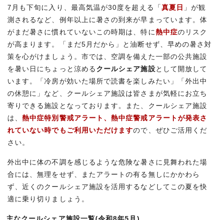
7月も下旬に入り、最高気温が30度を超える「
真夏日
」が観
測されるなど、例年以上に暑さの到来が早まっています。体
がまだ暑さに慣れていないこの時期は、特に
熱中症
のリスク
が高まります。「まだ5月だから」と油断せず、早めの暑さ対
策を心がけましょう。市では、空調を備えた一部の公共施設
を暑い日にちょっと涼める
クールシェア施設
として開放して
います。「冷房が効いた場所で読書を楽しみたい」「外出中
の休憩に」など、クールシェア施設は皆さまが気軽にお立ち
寄りできる施設となっております。また、クールシェア施設
は、
熱中症特別警戒アラート、熱中症警戒アラートが発表さ
れていない時でもご利用いただけます
ので、ぜひご活用くだ
さい。
外出中に体の不調を感じるような危険な暑さに見舞われた場
合には、無理をせず、またアラートの有る無しにかかわら
ず、近くのクールシェア施設を活用するなどしてこの夏を快
適に乗り切りましょう。
主なクールシェア施設一覧(令和8年5月)