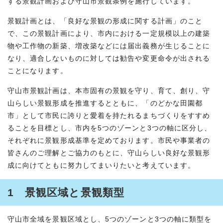
する景観計画および守山市景観条例を施行しています。
景観計画とは、「良好な景観の形成に関する計画」のこと
で、この景観計画により、市内における一定規模以上の建築
物や工作物の新築、増改築などには届出義務が生じることに
なり、適合しないものに対しては勧告や変更命令が出される
ことになります。
守山市景観計画は、本市固有の景観を守り、育て、創り、守
山らしい景観形成を推進するとともに、「のどかな田園都
市」として市民に誇りと愛着を持たれるまちづくりをすすめ
ることを目標とし、市内を5つのゾーンと3つの軸に区分し、
それぞれに景観形成基準を定めております。市民や事業者の
皆さんのご理解とご協力のもとに、守山らしい良好な景観形
成に向けてともに努力してまいりたいと考えています。
1 景観区域と景観類型
守山市全域を景観区域とし、5つのゾーンと3つの軸に類型を