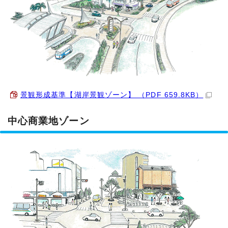
景観形成基準【湖岸景観ゾーン】 （PDF 659.8KB）
中心商業地ゾーン