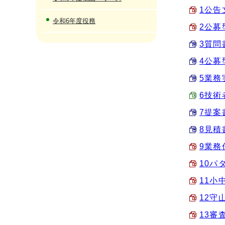
1公告文
令和6年度役務
2公募
3質問書
4公募
5業務
6技術者
7提案書
8見積書
9業務
10パ
11小
12守
13審査