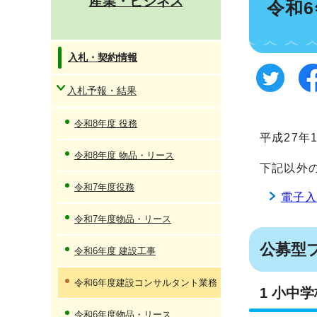
産業・ビジネス
令和
入札・契約情報
入札予報・結果
令和8年度 役務
平成27
令和8年度 物品・リース
下記以外
令和7年度役務
電子
令和7年度物品・リース
公募型
令和6年度 建設工事
令和6年度建設コンサルタント業務
1 小中
令和6年度物品・リース