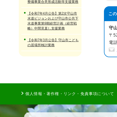
整備事業合意形成活動等支援業務
【令和7年4月公告】第2次守山市
この
水道ビジョンおよび守山市公共下
水道事業第9期経営計画（経営戦
守
略）中間見直し支援業務
〒5
【令和7年3月公告】守山市こども
電話
の居場所検討業務
個人情報・著作権・リンク・免責事項について