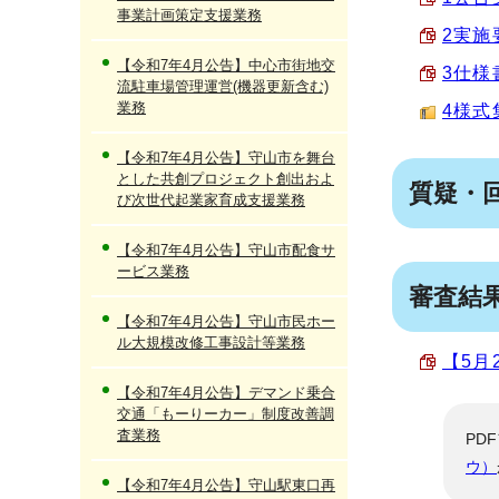
事業計画策定支援業務
2実施要
【令和7年4月公告】中心市街地交
3仕様書
流駐車場管理運営(機器更新含む)
業務
4様式集
【令和7年4月公告】守山市を舞台
とした共創プロジェクト創出およ
質疑・
び次世代起業家育成支援業務
【令和7年4月公告】守山市配食サ
ービス業務
審査結
【令和7年4月公告】守山市民ホー
ル大規模改修工事設計等業務
【5月
【令和7年4月公告】デマンド乗合
交通「もーりーカー」制度改善調
査業務
PD
ウ）
【令和7年4月公告】守山駅東口再