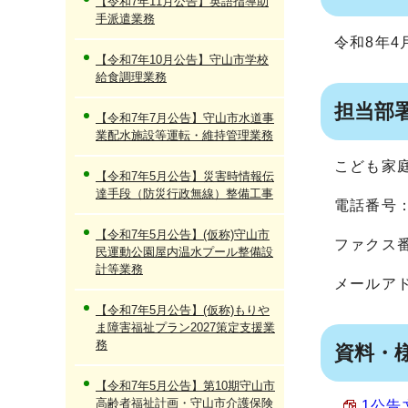
【令和7年11月公告】英語指導助
手派遣業務
令和8年4
【令和7年10月公告】守山市学校
給食調理業務
担当部
【令和7年7月公告】守山市水道事
業配水施設等運転・維持管理業務
こども家
【令和7年5月公告】災害時情報伝
達手段（防災行政無線）整備工事
電話番号：0
【令和7年5月公告】(仮称)守山市
ファクス番号
民運動公園屋内温水プール整備設
計等業務
メールア
【令和7年5月公告】(仮称)もりや
ま障害福祉プラン2027策定支援業
務
資料・
【令和7年5月公告】第10期守山市
高齢者福祉計画・守山市介護保険
1公告文