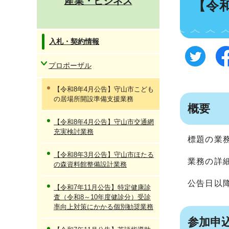
産業・ビジネス
【令
入札・契約情報
プロポーザル
【令和8年4月公告】守山市こども
の居場所開設準備支援業務
概要
【令和8年4月公告】守山市交通網
充実検討業務
標題の業
【令和8年3月公告】守山市ほたる
業務の詳
の森資料館整備設計業務
公告日以
【令和7年11月公告】特定健康診
査（令和8～10年度健診分）受診
率向上対策にかかる個別勧奨業務
参加申