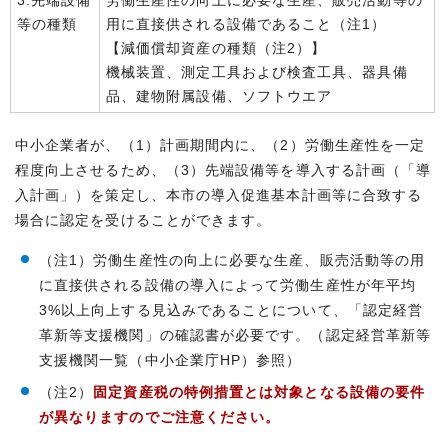
3.先端設備
労働生産性の向上に必要な生産、販売活動等の
等の種類
用に直接供される設備であること（注1）
【減価償却資産の種類（注2）】
機械装置、測定工具および検査工具、器具備
品、建物附属設備、ソフトウエア
中小企業者が、（1）計画期間内に、（2）労働生産性を一定
程度向上させるため、（3）先端設備等を導入する計画（「導
入計画」）を策定し、本市の導入促進基本計画等に合致する
場合に認定を受けることができます。
（注1）労働生産性の向上に必要な生産、販売活動等の用
に直接供される設備の導入によって労働生産性が年平均
3%以上向上する見込みであることについて、「認定経営
革新等支援機関」の確認書が必要です。（認定経営革新等
支援機関一覧（中小企業庁HP）参照）
（注2）
固定資産税の特例措置とは対象となる設備の要件
が異なりますのでご注意ください。