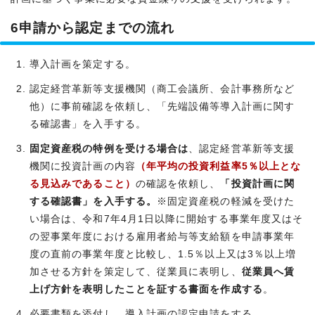
6申請から認定までの流れ
導入計画を策定する。
認定経営革新等支援機関（商工会議所、会計事務所など
他）に事前確認を依頼し、「先端設備等導入計画に関す
る確認書」を入手する。
固定資産税の特例を受ける場合は
、認定経営革新等支援
機関に投資計画の内容
（年平均の投資利益率5％以上とな
る見込みであること）
の確認を依頼し、
「投資計画に関
する確認書」を入手する。
※固定資産税の軽減を受けた
い場合は、令和7年4月1日以降に開始する事業年度又はそ
の翌事業年度における雇用者給与等支給額を申請事業年
度の直前の事業年度と比較し、1.5％以上又は3％以上増
加させる方針を策定して、従業員に表明し、
従業員へ賃
上げ方針を表明したことを証する書面を作成する
。
必要書類を添付し、導入計画の認定申請をする。