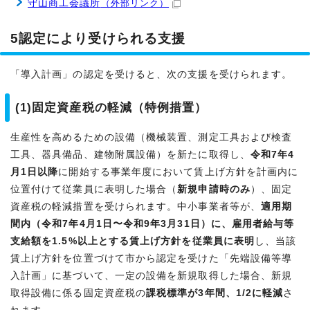
守山商工会議所
（外部リンク）
5認定により受けられる支援
「導入計画」の認定を受けると、次の支援を受けられます。
(1)固定資産税の軽減（特例措置）
生産性を高めるための設備（機械装置、測定工具および検査
工具、器具備品、建物附属設備）を新たに取得し、
令和7年4
月1日以降
に開始する事業年度において賃上げ方針を計画内に
位置付けて従業員に表明した場合（
新規申請時のみ
）、固定
資産税の軽減措置を受けられます。中小事業者等が、
適用期
間内（令和7年4月1日〜令和9年3月31日）に、雇用者給与等
支給額を1.5%以上とする賃上げ方針を従業員に表明
し、当該
賃上げ方針を位置づけて市から認定を受けた「先端設備等導
入計画」に基づいて、一定の設備を新規取得した場合、新規
取得設備に係る固定資産税の
課税標準が3年間、1/2に軽減
さ