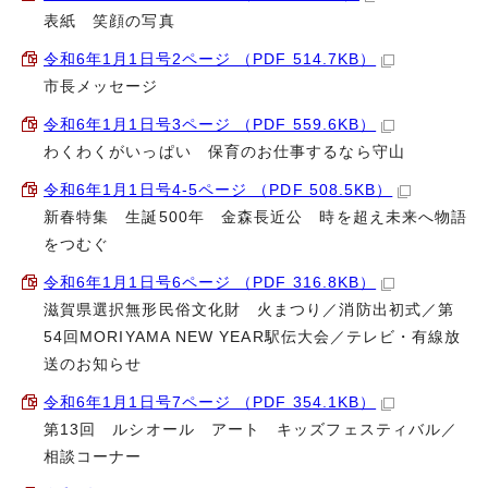
表紙 笑顔の写真
令和6年1月1日号2ページ （PDF 514.7KB）
市長メッセージ
令和6年1月1日号3ページ （PDF 559.6KB）
わくわくがいっぱい 保育のお仕事するなら守山
令和6年1月1日号4-5ページ （PDF 508.5KB）
新春特集 生誕500年 金森長近公 時を超え未来へ物語
をつむぐ
令和6年1月1日号6ページ （PDF 316.8KB）
滋賀県選択無形民俗文化財 火まつり／消防出初式／第
54回MORIYAMA NEW YEAR駅伝大会／テレビ・有線放
送のお知らせ
令和6年1月1日号7ページ （PDF 354.1KB）
第13回 ルシオール アート キッズフェスティバル／
相談コーナー