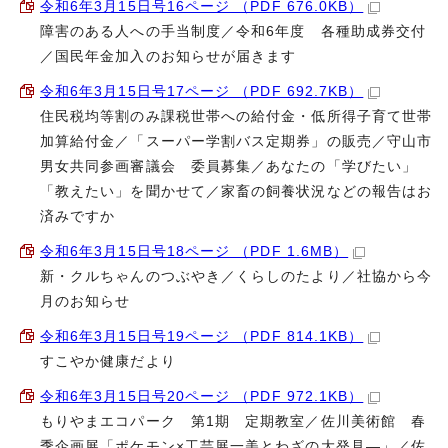
令和6年3月15日号16ページ （PDF 676.0KB）
障害のある人への手当制度／令和6年度 各種助成券交付
／国民年金加入のお知らせが届きます
令和6年3月15日号17ページ （PDF 692.7KB）
住民税均等割のみ課税世帯への給付金・低所得子育て世帯
加算給付金／「スーパー学割バス定期券」の販売／守山市
男女共同参画審議会 委員募集／あなたの「学びたい」
「教えたい」を聞かせて／家畜の飼養状況などの報告はお
済みですか
令和6年3月15日号18ページ （PDF 1.6MB）
新・クルちゃんのつぶやき／くらしのたより／社協から今
月のお知らせ
令和6年3月15日号19ページ （PDF 814.1KB）
すこやか健康だより
令和6年3月15日号20ページ （PDF 972.1KB）
もりやまエコパーク 第1期 定期教室／佐川美術館 春
季企画展「ポケモン×工芸展一美とわざの大発見―」／佐