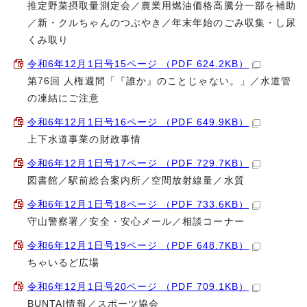
推定野菜摂取量測定会／農業用燃油価格高騰分一部を補助
／新・クルちゃんのつぶやき／年末年始のごみ収集・し尿
くみ取り
令和6年12月1日号15ページ （PDF 624.2KB）
第76回 人権週間「『誰か』のことじゃない。」／水道管
の凍結にご注意
令和6年12月1日号16ページ （PDF 649.9KB）
上下水道事業の財政事情
令和6年12月1日号17ページ （PDF 729.7KB）
図書館／駅前総合案内所／空間放射線量／水質
令和6年12月1日号18ページ （PDF 733.6KB）
守山警察署／安全・安心メール／相談コーナー
令和6年12月1日号19ページ （PDF 648.7KB）
ちゃいるど広場
令和6年12月1日号20ページ （PDF 709.1KB）
BUNTAI情報／スポーツ協会