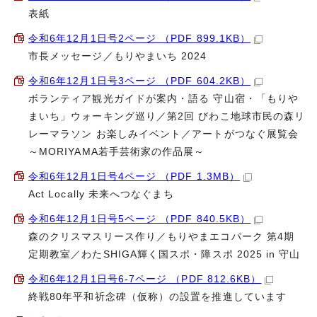
表紙
令和6年12月1日号2ページ （PDF 899.1KB）
市長メッセージ／もりやまいち 2024
令和6年12月1日号3ページ （PDF 604.2KB）
ボランティア観光ガイドが案内・語る 守山宿・「もりや
まいち」ウォーキング巡り／第2回 びわこ地球市民の森リ
レーマラソン お楽しみイベント／アートがつなぐ展覧会
～MORIYAMA若手芸術家の作品展～
令和6年12月1日号4ページ （PDF 1.3MB）
Act Locally 未来へつなぐまち
令和6年12月1日号5ページ （PDF 840.5KB）
森のクリスマスリース作り／もりやまエコパーク 第4期
定期教室／わたSHIGA輝く国スポ・障スポ 2025 in 守山
令和6年12月1日号6-7ページ （PDF 812.6KB）
終戦80年平和祈念碑（仮称）の設置を推進しています