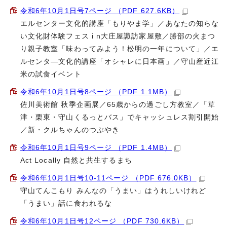
令和6年10月1日号7ページ （PDF 627.6KB）
エルセンター文化的講座「もりやま学」／あなたの知らな
い文化財体験フェス i n大庄屋諏訪家屋敷／勝部の火まつ
り親子教室「味わってみよう！松明の一年について」／エ
ルセンタ―文化的講座「オシャレに日本画」／守山産近江
米の試食イベント
令和6年10月1日号8ページ （PDF 1.1MB）
佐川美術館 秋季企画展／65歳からの過ごし方教室／「草
津・栗東・守山くるっとバス」でキャッシュレス割引開始
／新・クルちゃんのつぶやき
令和6年10月1日号9ページ （PDF 1.4MB）
Act Locally 自然と共生するまち
令和6年10月1日号10-11ページ （PDF 676.0KB）
守山てんこもり みんなの「うまい」はうれしいけれど
「うまい」話に食われるな
令和6年10月1日号12ページ （PDF 730.6KB）