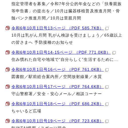
指定管理者を募集／令和7年分公的年金などの「扶養親族
等申告書」の提出を／10月は臓器移植普及推進月間・骨
髄バンク推進月間／10月は里親月間
令和6年10月1日号13ページ （PDF 585.7KB）
10月は乳がん月間 乳がん検診を受けましょう／65歳以上
の皆さまへ 予防接種のお知らせ
令和6年10月1日号14-15ページ （PDF 771.0KB）
住み慣れた自宅や地域で“自分らしく”生活するために…
令和6年10月1日号16ページ （PDF 761.0KB）
図書館／駅前総合案内所／空間放射線量／水質
令和6年10月1日号17ページ （PDF 764.6KB）
守山警察署／安全・安心メール／相談コーナー
令和6年10月1日号18ページ （PDF 686.2KB）
ちゃいるど広場
令和6年10月1日号19ページ （PDF 723.6KB）