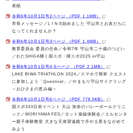
表紙
令和6年10月1日号2ページ （PDF 1.1MB）
市長メッセージ／L I N E始めました 守山市とお友だちに
なってくれませんか？
令和6年10月1日号3ページ （PDF 1.4MB）
教育委員会 委員の任命／令和7年 守山市二十歳のつどい
／わたSHIGA輝く国スポ・障スポ2025 in守山
令和6年10月1日号4-5ページ （PDF 2.1MB）
LAKE BIWA TRIATHLON 2024／スマホで簡単 クエスト
に参加しよう「Questival」／やまもり守山サイクリング
～おひさまの恵み編～
令和6年10月1日号6ページ （PDF 778.0KB）
国スポ333日前イベント 大山 加奈のバレーボールクリニ
ック／MORIYAMA FES／ヨット操縦体験会／エルセンタ
ー親子体験教室 大きな天体望遠鏡で月や土星をながめて
みよう