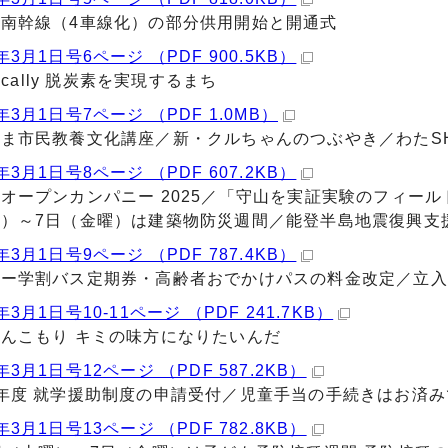
南幹線（4車線化）の部分供用開始と開通式
年3月1日号6ページ （PDF 900.5KB）
Locally 脱炭素を実現するまち
年3月1日号7ページ （PDF 1.0MB）
ま市民教養文化講座／新・クルちゃんのつぶやき／わたSHIG
年3月1日号8ページ （PDF 607.2KB）
オープンカンパニー 2025／「守山を実証実験のフィール
）～7日（金曜）は建築物防災週間／能登半島地震復興支
年3月1日号9ページ （PDF 787.4KB）
パー学割バス定期券・高齢者おでかけパスの料金改定／立入
3月1日号10-11ページ （PDF 241.7KB）
んこもり キミの味方になりたいんだ
年3月1日号12ページ （PDF 587.2KB）
年度 就学援助制度の申請受付／児童手当の手続きはお済み
年3月1日号13ページ （PDF 782.8KB）