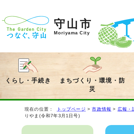
守山市
Moriyama City
くらし・手続き
まちづくり・環境・防
災
現在の位置：
トップページ
>
市政情報
>
広報・
りやま(令和7年3月1日号)