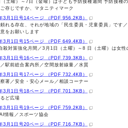
日（土曜）～7日（金曜）は子ども予防接種週間 予防接種
／ご存じですか、マタニティマーク
年3月1日号14ページ （PDF 956.2KB）
で頼れる存在、それが地域の「民生委員・児童委員」です／
同意をお願いします
年3月1日号15ページ （PDF 649.4KB）
自殺対策強化月間／3月1日（土曜）～8 日（土曜）は女性
年3月1日号16ページ （PDF 739.3KB）
館／駅前総合案内所／空間放射線量／水質
年3月1日号17ページ （PDF 732.4KB）
警察署／安全・安心メール／相談コーナー
年3月1日号18ページ （PDF 701.3KB）
いるど広場
年3月1日号19ページ （PDF 759.2KB）
TAI情報／スポーツ協会
年3月1日号20ページ （PDF 716.7KB）