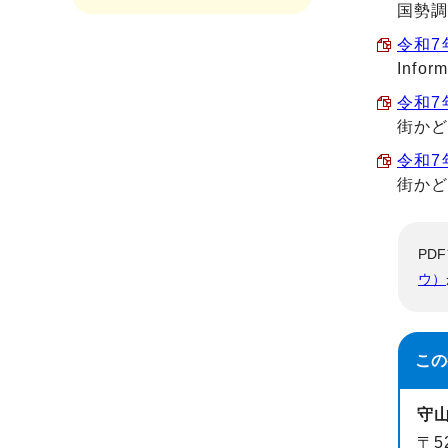
国勢調
令和7年
Inform
令和7
街か
令和7
街か
PD
ウ）
この
守
〒5