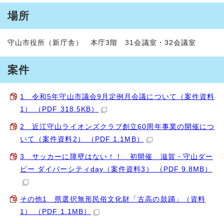
場所
守山市役所（新庁舎） 本庁3階 31会議室・32会議室
案件
1 令和5年守山市議会9月定例月会議について（案件資料
1） （PDF 318.5KB）
2 近江守山ライオンズクラブ創立60周年事業の開催につ
いて（案件資料2） （PDF 1.1MB）
3 サッカーに障壁はない！！ 初開催 滋賀・守山ダー
ビー ダイバーシティday（案件資料3） （PDF 9.8MB）
その他1 県選択無形民俗文化財「古高の鼓踊」（資料
1） （PDF 1.1MB）