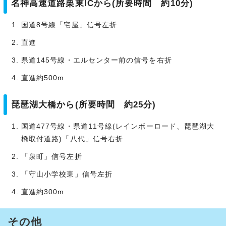
名神高速道路栗東ICから(所要時間 約10分)
国道8号線「宅屋」信号左折
直進
県道145号線・エルセンター前の信号を右折
直進約500m
琵琶湖大橋から(所要時間 約25分)
国道477号線・県道11号線(レインボーロード、琵琶湖大
橋取付道路)「八代」信号右折
「泉町」信号左折
「守山小学校東」信号左折
直進約300m
その他