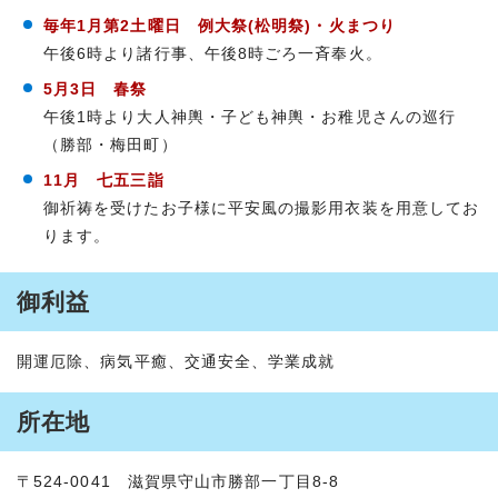
毎年1月第2土曜日 例大祭(松明祭)・火まつり
午後6時より諸行事、午後8時ごろ一斉奉火。
5月3日 春祭
午後1時より大人神輿・子ども神輿・お稚児さんの巡行
（勝部・梅田町）
11月 七五三詣
御祈祷を受けたお子様に平安風の撮影用衣装を用意してお
ります。
御利益
開運厄除、病気平癒、交通安全、学業成就
所在地
〒524-0041 滋賀県守山市勝部一丁目8-8