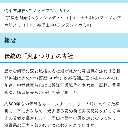
物部布津神<モノノベフツノカミ>
(宇麻志間知命<ウマシマヂノミコト>、天火明命<アメノホア
カリノミコト>、布津主神<フツヌシノカミ>)
概要
伝統の「火まつり」の古社
豊かな鎮守の森と風格ある社殿が厳かな雰囲気を漂わせる勝
部神社は大化5年(西暦649年）物部宿禰広国が祖神を奉祀し
創建。中世武家時代には近江守護職佐々木六角・高頼、豊臣
秀次、織田信長らの信仰を受けました。
約800年もの伝統をもつ「火まつり」は、大蛇に見立てた松
明に一斉に火を放ち、燃え盛る炎の前で無病息災を願って褌
姿の若者が乱舞します。守山の新年の風物詩となっており、
滋賀県の三大火祭のひとつに数えられています。