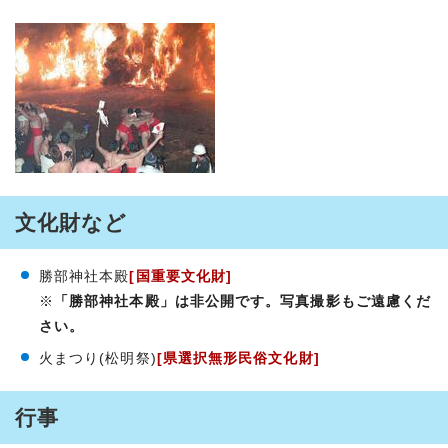
文化財など
勝部神社本殿
[国重要文化財]
※
「勝部神社本殿」は非公開です。写真撮影もご遠慮くだ
さい。
火まつり(松明祭)
[県選択無形民俗文化財]
行事