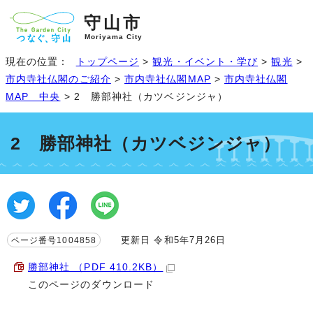
守山市
Moriyama City
現在の位置：
トップページ
>
観光・イベント・学び
>
観光
>
市内寺社仏閣のご紹介
>
市内寺社仏閣MAP
>
市内寺社仏閣
MAP 中央
> 2 勝部神社（カツベジンジャ）
2 勝部神社（カツベジンジャ）
更新日 令和5年7月26日
ページ番号1004858
勝部神社 （PDF 410.2KB）
このページのダウンロード