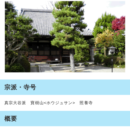
宗派・寺号
真宗大谷派 寶樹山<ホウジュサン> 照養寺
概要