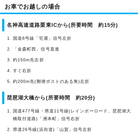
お車でお越しの場合
名神高速道路栗東ICから(所要時間 約15分)
国道8号線「宅屋」信号左折
「金森町西」信号直進
約150m先左折
すぐ右折
約200m先(郵便ポストのある角)左折
琵琶湖大橋から(所要時間 約20分)
国道477号線・県道11号線(レインボーロード、琵琶湖大
橋取付道路)「洲本町」信号右折
県道26号線(浜街道)「山賀」信号左折