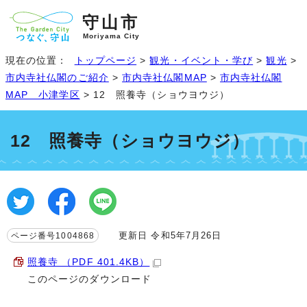
守山市
Moriyama City
現在の位置：
トップページ
>
観光・イベント・学び
>
観光
>
市内寺社仏閣のご紹介
>
市内寺社仏閣MAP
>
市内寺社仏閣
MAP 小津学区
> 12 照養寺（ショウヨウジ）
12 照養寺（ショウヨウジ）
更新日 令和5年7月26日
ページ番号1004868
照養寺 （PDF 401.4KB）
このページのダウンロード