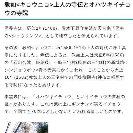
教如<キョウニョ>上人の寺伝とオハツキイチョ
ウの寺院
照養寺は、応仁2年(1468)、青木下野守祐清が天台宗「照林
寺<ショウリンジ>」として建立したと伝えられています。
その後、教如<キョウニョ>(1558-1614)上人の時代に浄土真
宗になりました。寺伝によると、教如上人は天正8年(1580)
の「石山合戦」終結後、一時三宅村(現在の三宅町)の新城坊<
シンジョウボウ>青木光高にかくまわれ、このことから天正
10年(1582)教如上人の三宅村での門徒御願寺(神仏に祈願す
る寺院)になったとあります。
本堂裏には、「オハツキイチョウ」というイチョウの変種の
巨木があります。これは葉の上にギンナンが実るイチョウ
で、全国でも70本ほどしかないといわれる珍しいものです。