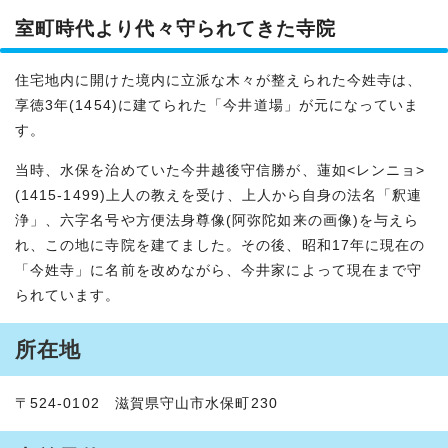
室町時代より代々守られてきた寺院
住宅地内に開けた境内に立派な木々が整えられた今姓寺は、
享徳3年(1454)に建てられた「今井道場」が元になっていま
す。
当時、水保を治めていた今井越後守信勝が、蓮如<レンニョ>
(1415-1499)上人の教えを受け、上人から自身の法名「釈連
浄」、六字名号や方便法身尊像(阿弥陀如来の画像)を与えら
れ、この地に寺院を建てました。その後、昭和17年に現在の
「今姓寺」に名前を改めながら、今井家によって現在まで守
られています。
所在地
〒524-0102 滋賀県守山市水保町230