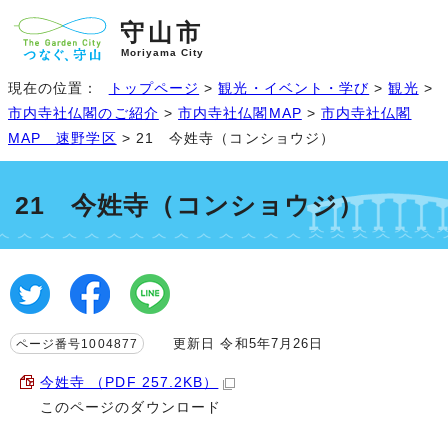
守山市
Moriyama City
現在の位置：
トップページ
>
観光・イベント・学び
>
観光
>
市内寺社仏閣のご紹介
>
市内寺社仏閣MAP
>
市内寺社仏閣
MAP 速野学区
> 21 今姓寺（コンショウジ）
21 今姓寺（コンショウジ）
更新日 令和5年7月26日
ページ番号1004877
今姓寺 （PDF 257.2KB）
このページのダウンロード