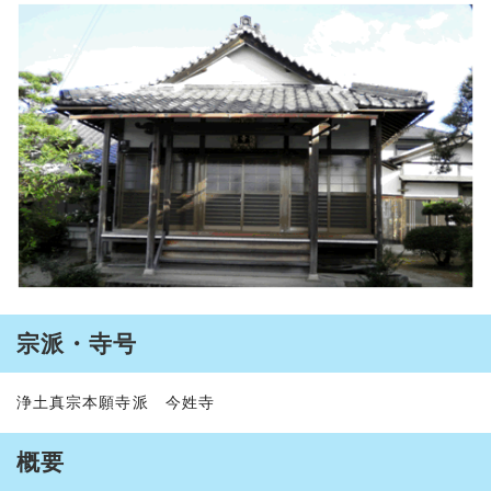
宗派・寺号
浄土真宗本願寺派 今姓寺
概要