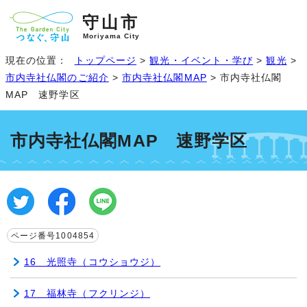
守山市
Moriyama City
現在の位置：
トップページ
>
観光・イベント・学び
>
観光
>
市内寺社仏閣のご紹介
>
市内寺社仏閣MAP
> 市内寺社仏閣
MAP 速野学区
市内寺社仏閣MAP 速野学区
ページ番号1004854
16 光照寺（コウショウジ）
17 福林寺（フクリンジ）