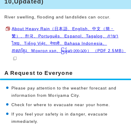
10,Updated)
River swelling, flooding and landslides can occur.
About Heavy Rain
（日本語、
English
、
中文（簡・
繁）
、
한국
、
Português
、
Espanol
、
Tagalog
、
ภาษา
ไทย
、
Tiếng Việt
、
नेपाली
、
Bahasa Indonesia
、
ភាសាខ្មែរ
、
Монгол хэл
、
မြန်မာဘာသာ
） （PDF 2.5MB）
A Request to Everyone
Please pay attention to the weather forecast and
information from Moriyama City.
Check for where to evacuate near your home.
If you feel your safety is in danger, evacuate
immediately.