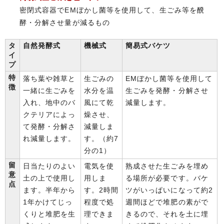
密閉式容器でEMぼかし菌等を使用して、生ごみ等を醗
酵・分解させ量が減るもの
タ
自然発酵式
機械式
簡易式バケツ
イ
プ
特
落ち葉や雑草と
生ごみの
EMぼかし菌等を使用して
徴
一緒に生ごみを
水分を温
生ごみを発酵・分解させ
入れ、地中のバ
風にて乾
減量します。
クテリアによっ
燥させ、
て発酵・分解さ
減量しま
れ減量します。
す。（約7
分の1）
留
日当たりのよい
電気を使
熟成させた生ごみを埋め
意
土の上で使用し
用しま
る場所が必要です。バケ
点
ます。半年から
す。2時間
ツがいっぱいになって約2
1年かけてじっ
程度で処
週間ほどで堆肥の素がで
くりと堆肥を生
理できま
きるので、それを土に埋