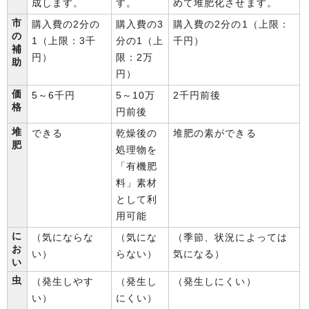
成します。
す。
めて堆肥化させます。
市
購入費の2分の
購入費の3
購入費の2分の1（上限：
の
1（上限：3千
分の1（上
千円）
補
円）
限：2万
助
円）
価
5～6千円
5～10万
2千円前後
格
円前後
堆
できる
乾燥後の
堆肥の素ができる
肥
処理物を
「有機肥
料」素材
として利
用可能
に
（気にならな
（気にな
（季節、状況によっては
お
い）
らない）
気になる）
い
虫
（発生しやす
（発生し
（発生しにくい）
い）
にくい）