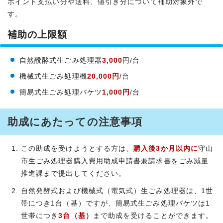
ポイント支払い分や送料、値引き分について補助対象外で
す。
補助の上限額
自然醗酵式生ごみ処理器
3,000
円/台
機械式生ごみ処理機
20,000円
/台
簡易式生ごみ処理バケツ
1,000円
/台
助成にあたっての注意事項
この助成を受けようとする方は、
購入後3か月以内に
守山
市生ごみ処理器購入費用助成申請書兼請求書をごみ減量
推進課まで提出してください。
自然発酵式および機械式（電気式）生ごみ処理器は、1世
帯につき1台（基）ですが、簡易式生ごみ処理バケツは1
世帯につき
3台（基）
まで助成を受けることができます。