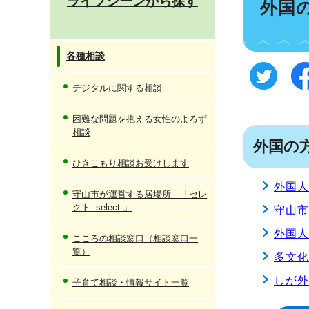
ライフシーンから探す
外国
各種相談
デジタルに関する相談
困難な問題を抱える女性のよろず
相談
外国の
ひきこもり相談お受けします
外国
守山市が運営する居場所 「セレ
クト -select-」
守山
外国
こころの相談窓口（相談窓口一
覧）
多文
しが
子育て相談・情報サイト一覧