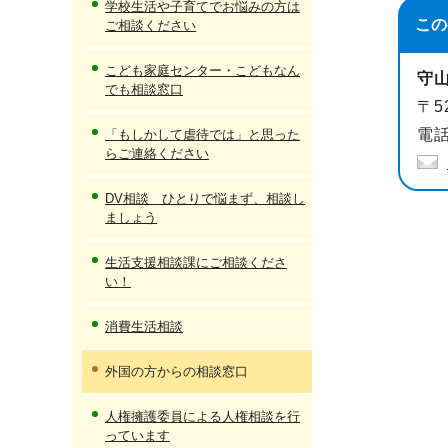
学校生活や子育てでお悩みの方は
この
ご相談ください
こども家庭センター・こどもなん
守
でも相談窓口
〒5
電話
「もしかして虐待では」と思った
らご連絡ください
DV相談 ひとりで悩まず、相談し
ましょう
生活支援相談課にご相談くださ
い！
消費生活相談
外国の方からの相談窓口
人権擁護委員による人権相談を行
っています