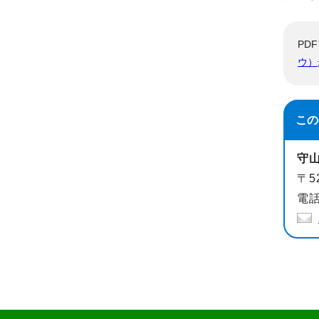
PD
ウ）
この
守
〒5
電話