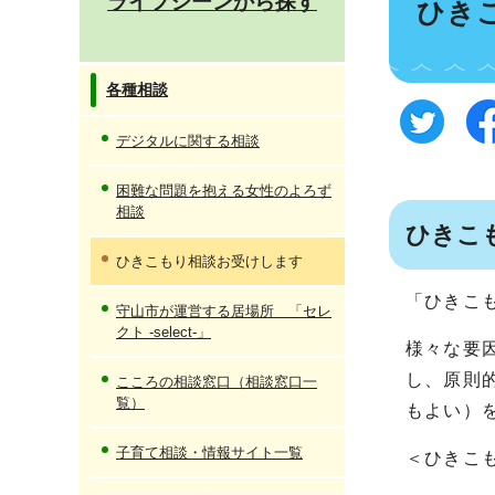
ライフシーンから探す
ひき
各種相談
デジタルに関する相談
困難な問題を抱える女性のよろず
相談
ひきこ
ひきこもり相談お受けします
「ひきこ
守山市が運営する居場所 「セレ
クト -select-」
様々な要
し、原則
こころの相談窓口（相談窓口一
覧）
もよい）
子育て相談・情報サイト一覧
＜ひきこ