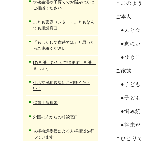
学校生活や子育てでお悩みの方は
＊このよ
ご相談ください
ご本人
こども家庭センター・こどもなん
でも相談窓口
●人と会
「もしかして虐待では」と思った
●家にい
らご連絡ください
●ひきこ
DV相談 ひとりで悩まず、相談し
ましょう
ご家族
生活支援相談課にご相談くださ
●子ども
い！
●子ども
消費生活相談
●悩み続
外国の方からの相談窓口
●将来が
人権擁護委員による人権相談を行
っています
＊ひとり