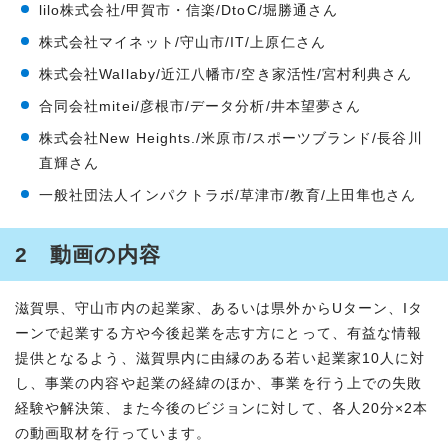
lilo株式会社/甲賀市・信楽/DtoC/堀勝通さん
株式会社マイネット/守山市/IT/上原仁さん
株式会社Wallaby/近江八幡市/空き家活性/宮村利典さん
合同会社mitei/彦根市/データ分析/井本望夢さん
株式会社New Heights./米原市/スポーツブランド/長谷川
直輝さん
一般社団法人インパクトラボ/草津市/教育/上田隼也さん
2 動画の内容
滋賀県、守山市内の起業家、あるいは県外からUターン、Iタ
ーンで起業する方や今後起業を志す方にとって、有益な情報
提供となるよう、滋賀県内に由縁のある若い起業家10人に対
し、事業の内容や起業の経緯のほか、事業を行う上での失敗
経験や解決策、また今後のビジョンに対して、各人20分×2本
の動画取材を行っています。