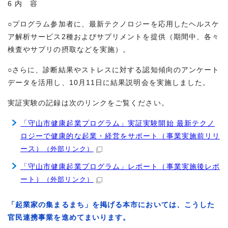
6 内 容
○プログラム参加者に、最新テクノロジーを応用したヘルスケ
ア解析サービス2種およびサプリメントを提供（期間中、各々
検査やサプリの摂取などを実施）。
○さらに、診断結果やストレスに対する認知傾向のアンケート
データを活用し、10月11日に結果説明会を実施しました。
実証実験の記録は次のリンクをご覧ください。
「守山市健康起業プログラム」実証実験開始 最新テクノ
ロジーで健康的な起業・経営をサポート（事業実施前リリ
ース）
（外部リンク）
「守山市健康起業プログラム」レポート（事業実施後レポ
ート）
（外部リンク）
「起業家の集まるまち」を掲げる本市においては、こうした
官民連携事業を進めてまいります。