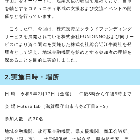
守山」をキーワードに、起業支援の取組を進めており、当市
を軸とするコミュニティ形成の支援および交流イベントの開
催などを行っています。
こうした中、今回は、株式投資型クラウドファンディング
サービスを展開されている株式会社FUNDINNOおよび同サー
ビスにより資金調達を実施した株式会社総合近江牛商社を登
壇者として迎え、地域金融機関を始めとする参加者の理解を
深めることを目的に実施しました。
2.実施日時・場所
日 時 令和5年2月17日（金曜） 午後3時から午後5時まで
会 場 Future lab（滋賀県守山市吉身2丁目5－9）
参加人数 約30名
地域金融機関、政府系金融機関、県支援機関、商工会議所、
行政（国・市）、 大学関係者、地域企業、県内起業家 等