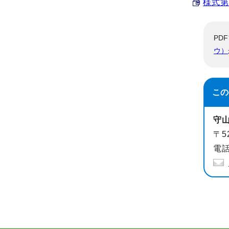
様式第
PD
ウ）
この
守
〒5
電話