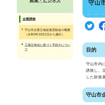
産業・ビジネス
守山
企業誘致
守山市企業立地促進奨励金の概要
（令和3年10月1日から施行）
工場立地法に基づく手続きについ
目的
て
守山市内
誘致し、
した財政
守山市