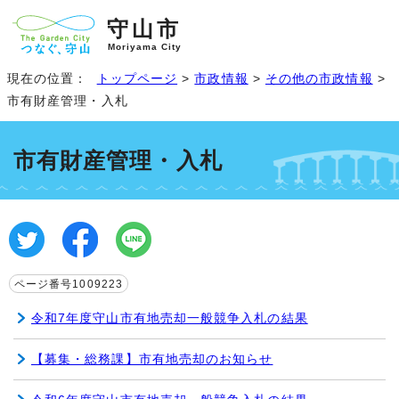
守山市
Moriyama City
現在の位置：
トップページ
>
市政情報
>
その他の市政情報
>
市有財産管理・入札
市有財産管理・入札
ページ番号1009223
令和7年度守山市有地売却一般競争入札の結果
【募集・総務課】市有地売却のお知らせ