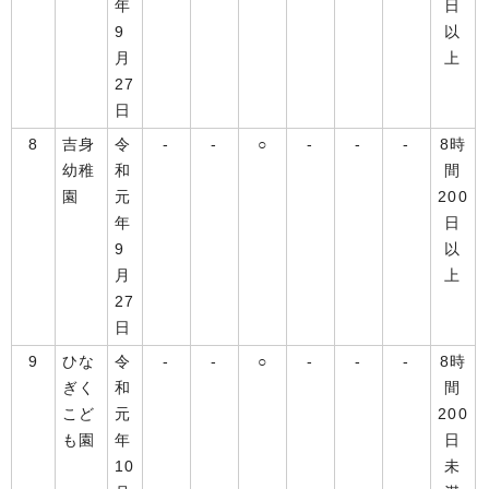
年
日
9
以
月
上
27
日
8
吉身
令
-
-
○
-
-
-
8時
幼稚
和
間
園
元
200
年
日
9
以
月
上
27
日
9
ひな
令
-
-
○
-
-
-
8時
ぎく
和
間
こど
元
200
も園
年
日
10
未