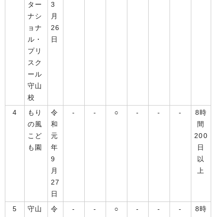
ター
3
ナシ
月
ョナ
26
ル・
日
プリ
スク
ール
守山
校
4
もり
令
-
-
○
-
-
-
8時
の風
和
間
こど
元
200
も園
年
日
9
以
月
上
27
日
5
守山
令
-
-
○
-
-
-
8時