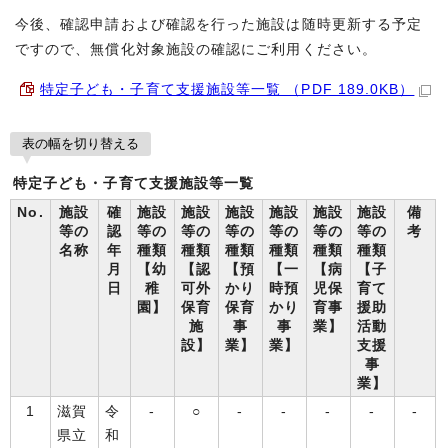
今後、確認申請および確認を行った施設は随時更新する予定
ですので、無償化対象施設の確認にご利用ください。
特定子ども・子育て支援施設等一覧 （PDF 189.0KB）
表の幅を切り替える
特定子ども・子育て支援施設等一覧
No.
施設
確
施設
施設
施設
施設
施設
施設
備
等の
認
等の
等の
等の
等の
等の
等の
考
名称
年
種類
種類
種類
種類
種類
種類
月
【幼
【認
【預
【一
【病
【子
日
稚
可外
かり
時預
児保
育て
園】
保育
保育
かり
育事
援助
施
事
事
業】
活動
設】
業】
業】
支援
事
業】
1
滋賀
令
-
○
-
-
-
-
-
県立
和