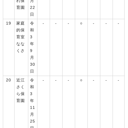
れ保
月
育園
22
日
19
家庭
令
-
-
-
○
-
-
-
的保
和
育室
3
なな
年
くさ
9
月
30
日
20
近江
令
-
-
-
○
-
-
-
さく
和
ら保
3
育園
年
11
月
25