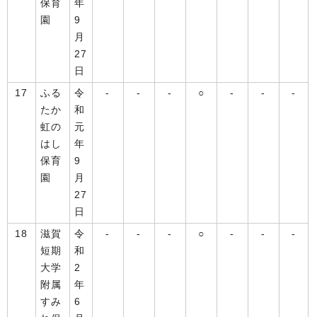
保育
年
園
9
月
27
日
17
ふる
令
-
-
-
○
-
-
-
たか
和
虹の
元
はし
年
保育
9
園
月
27
日
18
滋賀
令
-
-
-
○
-
-
-
短期
和
大学
2
附属
年
すみ
6