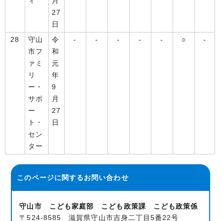
ィ
月
27
日
28
守山
令
-
-
-
-
-
○
-
市フ
和
ァミ
元
リ
年
ー・
9
サポ
月
ー
27
ト・
日
セン
ター
このページに関する
お問い合わせ
守山市 こども家庭部 こども政策課 こども政策係
〒524-8585 滋賀県守山市吉身二丁目5番22号