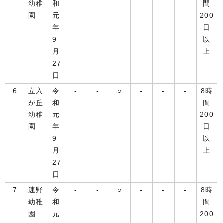
幼稚
和
間
園
元
200
年
日
9
以
月
上
27
日
6
立入
令
-
-
○
-
-
-
8時
が丘
和
間
幼稚
元
200
園
年
日
9
以
月
上
27
日
7
速野
令
-
-
○
-
-
-
8時
幼稚
和
間
園
元
200