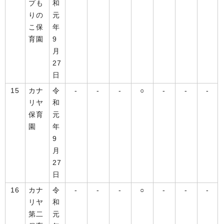
プも
和
りの
元
こ保
年
育園
9
月
27
日
15
カナ
令
-
-
-
○
-
-
-
リヤ
和
保育
元
園
年
9
月
27
日
16
カナ
令
-
-
-
○
-
-
-
リヤ
和
第二
元