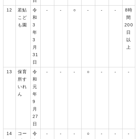
日
12
若鮎
令
-
-
○
-
-
-
8時
こど
和
間
も園
3
200
年
日
3
以
月
上
31
日
13
保育
令
-
-
-
○
-
-
-
所す
和
いれ
元
ん
年
9
月
27
日
14
コー
令
-
-
-
○
-
-
-