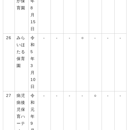
か保
年
育園
8
月
15
日
26
みら
令
-
-
-
○
-
-
-
いほ
和
たる
5
保育
年
園
3
月
10
日
27
病児
令
-
-
-
-
○
-
-
病後
和
児保
元
育ハ
年
ーテ
9