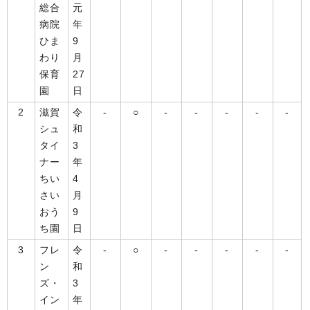
総合
元
病院
年
ひま
9
わり
月
保育
27
園
日
2
滋賀
令
-
○
-
-
-
-
-
シュ
和
タイ
3
ナー
年
ちい
4
さい
月
おう
9
ち園
日
3
フレ
令
-
○
-
-
-
-
-
ン
和
ズ・
3
イン
年