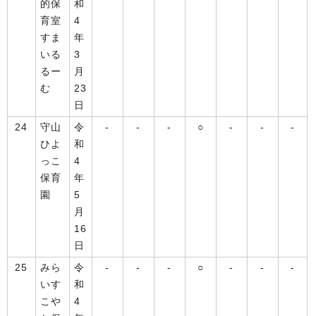
的保
和
育室
4
すま
年
いる
3
るー
月
む
23
日
24
守山
令
-
-
-
○
-
-
-
ひよ
和
っこ
4
保育
年
園
5
月
16
日
25
みら
令
-
-
-
○
-
-
-
いす
和
こや
4