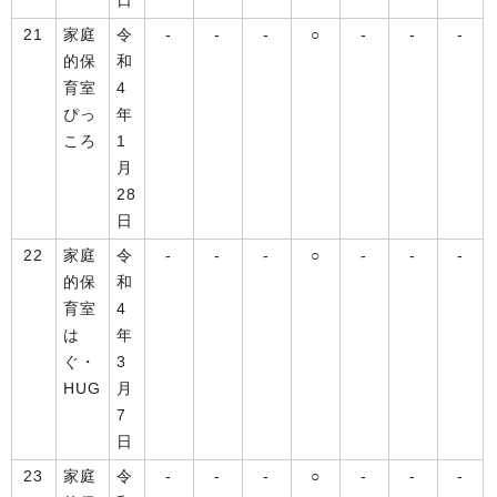
日
21
家庭
令
-
-
-
○
-
-
-
的保
和
育室
4
ぴっ
年
ころ
1
月
28
日
22
家庭
令
-
-
-
○
-
-
-
的保
和
育室
4
は
年
ぐ・
3
HUG
月
7
日
23
家庭
令
-
-
-
○
-
-
-