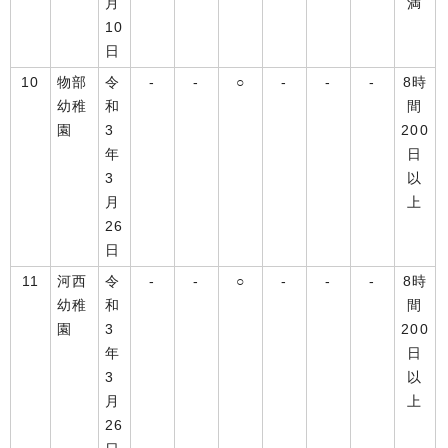
月
満
10
日
10
物部
令
-
-
○
-
-
-
8時
幼稚
和
間
園
3
200
年
日
3
以
月
上
26
日
11
河西
令
-
-
○
-
-
-
8時
幼稚
和
間
園
3
200
年
日
3
以
月
上
26