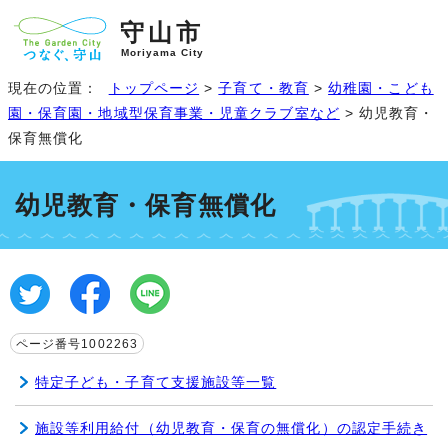
守山市
Moriyama City
現在の位置：
トップページ
>
子育て・教育
>
幼稚園・こども
園・保育園・地域型保育事業・児童クラブ室など
> 幼児教育・
保育無償化
幼児教育・保育無償化
ページ番号1002263
特定子ども・子育て支援施設等一覧
施設等利用給付（幼児教育・保育の無償化）の認定手続き