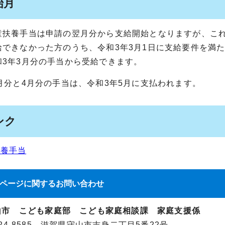
始月
童扶養手当は申請の翌月分から支給開始となりますが、こ
給できなかった方のうち、令和3年3月1日に支給要件を満た
和3年3月分の手当から受給できます。
月分と4月分の手当は、令和3年5月に支払われます。
ンク
扶養手当
ページに関する
お問い合わせ
山市 こども家庭部 こども家庭相談課 家庭支援係
24-8585 滋賀県守山市吉身二丁目5番22号