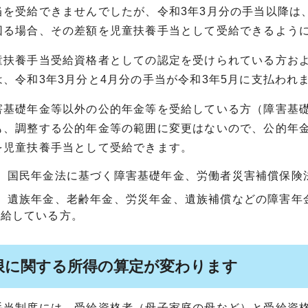
当を受給できませんでしたが、令和3年3月分の手当以降は
回る場合、その差額を児童扶養手当として受給できるよう
童扶養手当受給資格者としての認定を受けられている方およ
は、令和3年3月分と4月分の手当が令和3年5月に支払われ
害基礎年金等以外の公的年金等を受給している方（障害基
も、調整する公的年金等の範囲に変更はないので、公的年
を児童扶養手当として受給できます。
1）国民年金法に基づく障害基礎年金、労働者災害補償保険
）遺族年金、老齢年金、労災年金、遺族補償などの障害年
受給している方。
限に関する所得の算定が変わります
手当制度には、受給資格者（母子家庭の母など）と受給資