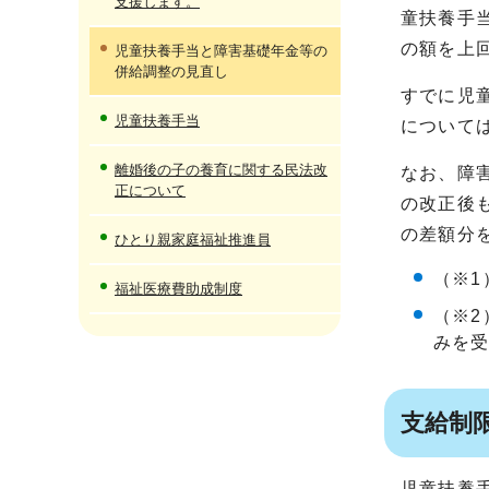
支援します。
童扶養手
の額を上
児童扶養手当と障害基礎年金等の
併給調整の見直し
すでに児
児童扶養手当
について
離婚後の子の養育に関する民法改
なお、障
正について
の改正後
の差額分
ひとり親家庭福祉推進員
（※
福祉医療費助成制度
（※2
みを
支給制
児童扶養