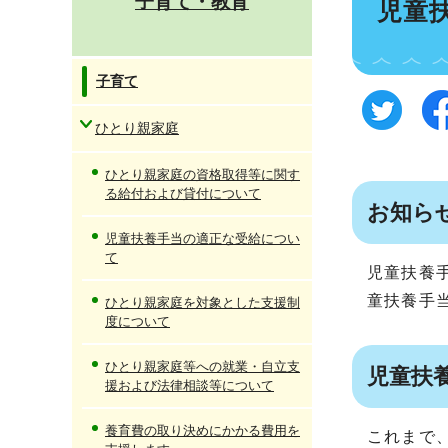
子育て・教育
児童
子育て
ひとり親家庭
ひとり親家庭の資格取得等に関す
る給付および貸付について
お知ら
児童扶養手当の適正な受給につい
て
児童扶養
童扶養手
ひとり親家庭を対象とした支援制
度について
ひとり親家庭等への就業・自立支
児童扶
援および法律相談等について
養育費の取り決めにかかる費用を
これまで