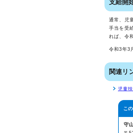
支給開
通常、児
手当を受
れば、令
令和3年3
関連リ
児童
この
守
〒5