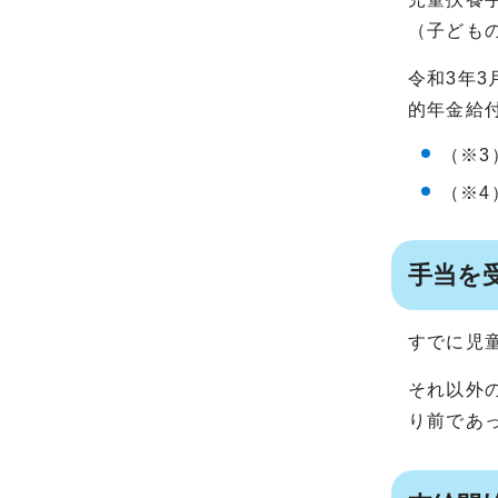
（子ども
令和3年
的年金給
（※3
（※4
手当を
すでに児
それ以外
り前であ