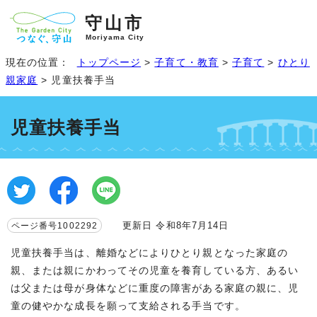
守山市
Moriyama City
現在の位置：
トップページ
>
子育て・教育
>
子育て
>
ひとり
親家庭
> 児童扶養手当
児童扶養手当
更新日 令和8年7月14日
ページ番号1002292
児童扶養手当は、離婚などによりひとり親となった家庭の
親、または親にかわってその児童を養育している方、あるい
は父または母が身体などに重度の障害がある家庭の親に、児
童の健やかな成長を願って支給される手当です。