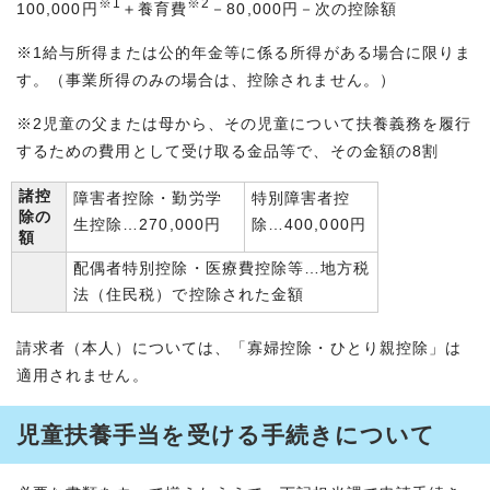
※1
※2
100,000円
＋養育費
－80,000円－次の控除額
※1給与所得または公的年金等に係る所得がある場合に限りま
す。（事業所得のみの場合は、控除されません。）
※2児童の父または母から、その児童について扶養義務を履行
するための費用として受け取る金品等で、その金額の8割
諸控
障害者控除・勤労学
特別障害者控
除の
生控除…270,000円
除…400,000円
額
配偶者特別控除・医療費控除等…地方税
法（住民税）で控除された金額
請求者（本人）については、「寡婦控除・ひとり親控除」は
適用されません。
児童扶養手当を受ける手続きについて