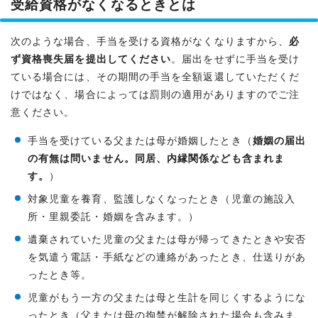
受給資格がなくなるときとは
次のような場合、手当を受ける資格がなくなりますから、
必
ず資格喪失届を提出してください
。届出をせずに手当を受け
ている場合には、その期間の手当を全額返還していただくだ
けではなく、場合によっては罰則の適用がありますのでご注
意ください。
手当を受けている父または母が婚姻したとき（
婚姻の届出
の有無は問いません。同居、内縁関係なども含まれま
す。
）
対象児童を養育、監護しなくなったとき（児童の施設入
所・里親委託・婚姻を含みます。）
遺棄されていた児童の父または母が帰ってきたときや安否
を気遣う電話・手紙などの連絡があったとき、仕送りがあ
ったとき等。
児童がもう一方の父または母と生計を同じくするようにな
ったとき（父または母の拘禁が解除された場合も含みま