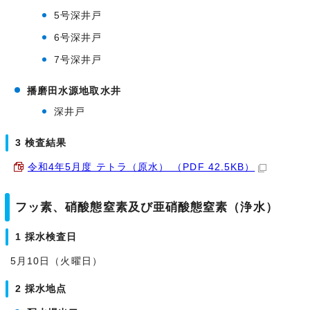
5号深井戸
6号深井戸
7号深井戸
播磨田水源地取水井
深井戸
3 検査結果
令和4年5月度 テトラ（原水） （PDF 42.5KB）
フッ素、硝酸態窒素及び亜硝酸態窒素（浄水）
1 採水検査日
5月10日（火曜日）
2 採水地点