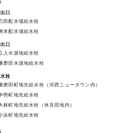
点
場出口
石田配水場給水栓
洲本配水場給水栓
地出口
立入水源地給水栓
播磨田水源地給水栓
給水栓
播磨田町地先給水栓（河西ニュータウン内）
伊勢町地先給水栓
大林町地先給水栓（休見団地内）
小浜町地先給水栓
果