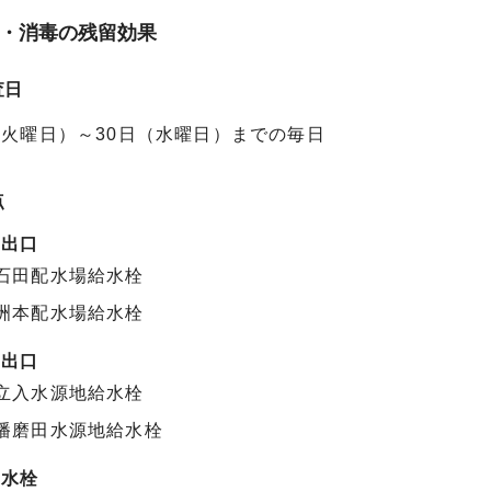
・消毒の残留効果
査日
（火曜日）～30日（水曜日）までの毎日
点
場出口
石田配水場給水栓
洲本配水場給水栓
地出口
立入水源地給水栓
播磨田水源地給水栓
給水栓