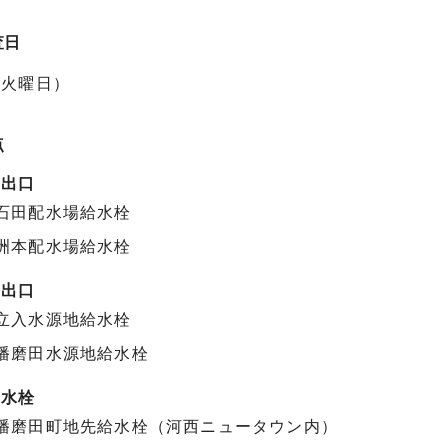
査日
（火曜日）
点
場出口
石田配水場給水栓
洲本配水場給水栓
地出口
立入水源地給水栓
播磨田水源地給水栓
給水栓
播磨田町地先給水栓（河西ニュータウン内）